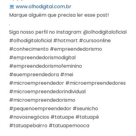
www.olhodigital.com.br
Marque alguém que precisa ler esse post!
.
Siga nosso perfil no Instagram: @olhodigitaloficial
#olhodigitaloficial #hotmart #cursoonline
#conhecimento #empreendedorismo
#empreendedorismodigital
#empreendedorismofeminino
#euempreendedora #mei
#microempreendedor #microempreendedores
#microempreendedorindividual
#microempreendedorismo
#pequenoempreendedor #seunicho
#novosnegócios #tatuape #tatuapé
#tatuapebairro #tatuapemooca