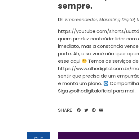
sempre.
Empreendedor
,
Marketing Digital
,
M
https://youtube.com/shorts/uuztdM
quem produz conteúdo: lidar com c
imediato, mas a constância vence.
parte. Ah, e se você não quer apar
esse aqui
Temos os serviços de 
https://www.olhodigital.com.br/mar
sentir que precisa de um empurrã
e monta um plano.
Compartilha
Siga @olhodigitaloficial para mai...
SHARE
OUT