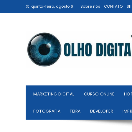
Skip
quinta-feira, agosto 6
Sobre nós
CONTATO
SI
to
content
MARKETING DIGITAL
CURSO ONLINE
HO
FOTOGRAFIA
FEIRA
DEVELOPER
IMP