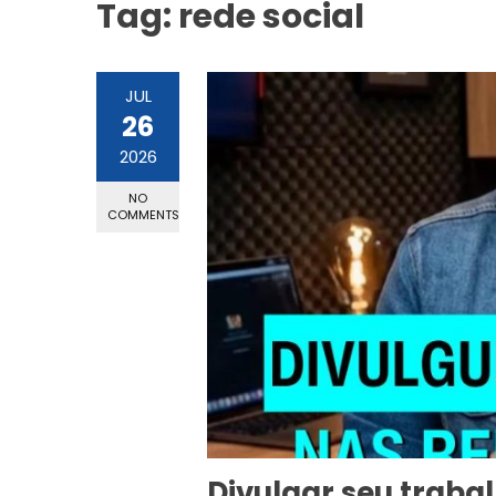
Tag:
rede social
JUL
26
2026
NO
COMMENTS
Divulgar seu traba