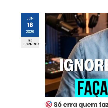
JUN
16
2026
NO
COMMENTS
Só erra quem faz.