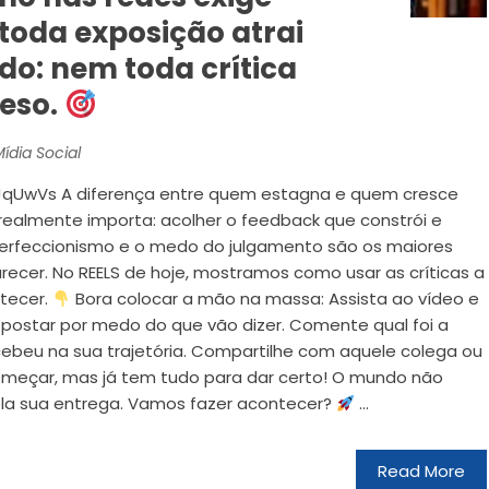
toda exposição atrai
do: nem toda crítica
eso.
ídia Social
jJqUwVs A diferença entre quem estagna e quem cresce
e realmente importa: acolher o feedback que constrói e
 perfeccionismo e o medo do julgamento são os maiores
ecer. No REELS de hoje, mostramos como usar as críticas a
ntecer.
Bora colocar a mão na massa: Assista ao vídeo e
postar por medo do que vão dizer. Comente qual foi a
ecebeu na sua trajetória. Compartilhe com aquele colega ou
meçar, mas já tem tudo para dar certo! O mundo não
ela sua entrega. Vamos fazer acontecer?
...
Read More