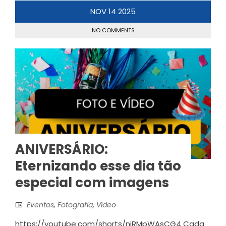
NOV
14
2025
NO COMMENTS
ANIVERSÁRIO:
Eternizando esse dia tão
especial com imagens
Eventos
,
Fotografia
,
Vídeo
https://youtube.com/shorts/niRMpWAsCG4 Cada