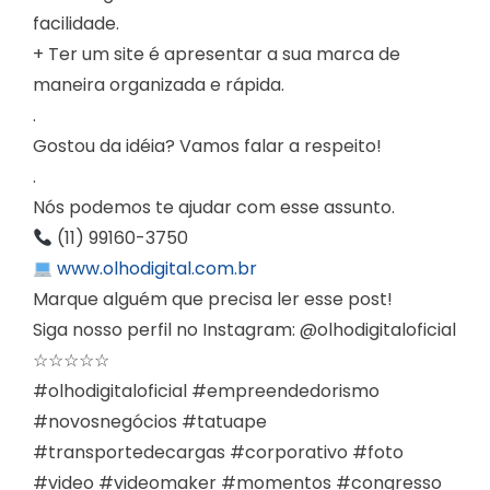
facilidade.
+ Ter um site é apresentar a sua marca de
maneira organizada e rápida.
.
Gostou da idéia? Vamos falar a respeito!
.
Nós podemos te ajudar com esse assunto.
(11) 99160-3750
www.olhodigital.com.br
Marque alguém que precisa ler esse post!
Siga nosso perfil no Instagram: @olhodigitaloficial
☆☆☆☆☆
#olhodigitaloficial #empreendedorismo
#novosnegócios #tatuape
#transportedecargas #corporativo #foto
#video #videomaker #momentos #congresso