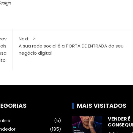
esign
rev
Next
ais
A sua rede social é a PORTA DE ENTRADA do seu
usa
negócio digital.
ito.
EGORIAS
MAIS VISITADOS
VENDER É
nline
(5)
CONSEQU
ndedor
(195)