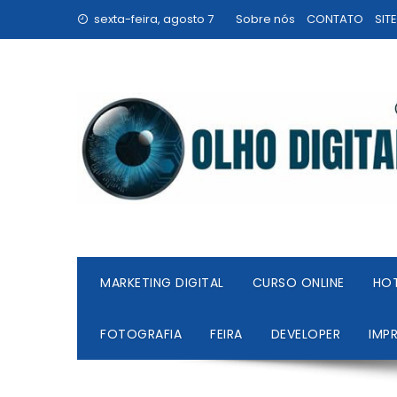
Skip
sexta-feira, agosto 7
Sobre nós
CONTATO
SIT
to
content
MARKETING DIGITAL
CURSO ONLINE
HO
FOTOGRAFIA
FEIRA
DEVELOPER
IMP