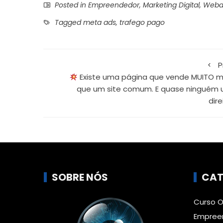
Posted in
Empreendedor
,
Marketing Digital
,
Webd
Tagged
meta ads
,
trafego pago
P
Existe uma página que vende MUITO m
que um site comum. E quase ninguém 
dire
SOBRE NÓS
CAT
Curso O
Empree