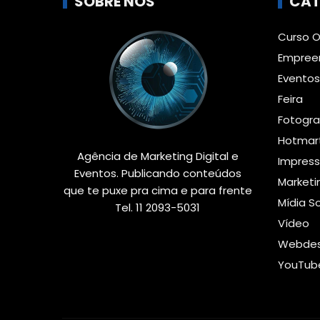
SOBRE NÓS
CAT
Curso O
Empree
Evento
Feira
Fotogra
Hotmar
Agência de Marketing Digital e
Impres
Eventos. Publicando conteúdos
Marketin
que te puxe pra cima e para frente
Mídia So
Tel. 11 2093-5031
Vídeo
Webdes
YouTub