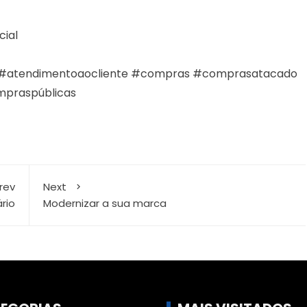
cial
onal #atendimentoaocliente #compras #comprasatacado
praspúblicas
rev
Next
rio
Modernizar a sua marca