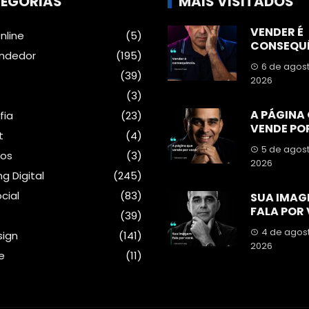
EGORIAS
MAIS VISITADOS
VENDER É
nline
(5)
CONSEQU
ndedor
(195)
6 de agos
s
(39)
2026
(3)
A PÁGINA
fia
(23)
VENDE PO
t
(4)
5 de agos
sos
(3)
2026
g Digital
(245)
cial
(83)
SUA IMAG
FALA POR
(39)
4 de agos
ign
(141)
2026
e
(11)