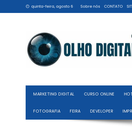
Skip
quinta-feira, agosto 6
Sobre nós
CONTATO
SI
to
content
MARKETING DIGITAL
CURSO ONLINE
HO
FOTOGRAFIA
FEIRA
DEVELOPER
IMP