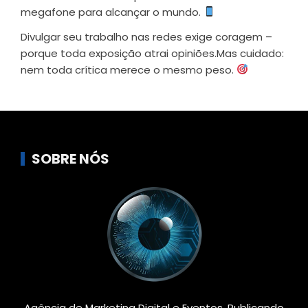
megafone para alcançar o mundo.
Divulgar seu trabalho nas redes exige coragem –
porque toda exposição atrai opiniões.Mas cuidado:
nem toda crítica merece o mesmo peso.
SOBRE NÓS
Agência de Marketing Digital e Eventos. Publicando