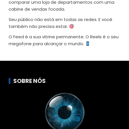
comparar uma loja de departamentos com uma
cabine de vendas focada.
Seu público não está em todas as redes. E você
também não precisa estar.
O Feed é a sua vitrine permanente. O Reels é o seu
megafone para alcançar o mundo.
SOBRE NÓS