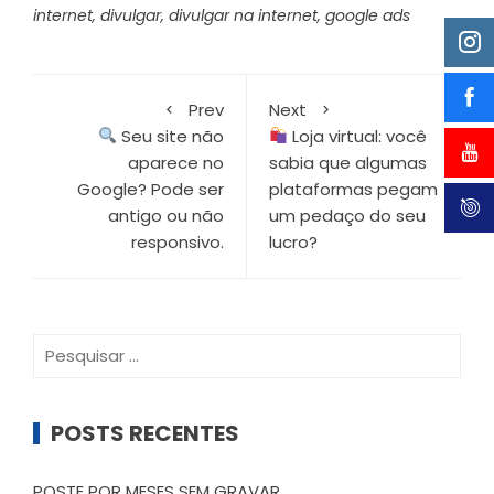
internet
,
divulgar
,
divulgar na internet
,
google ads
Prev
Next
Seu site não
Loja virtual: você
aparece no
sabia que algumas
Google? Pode ser
plataformas pegam
antigo ou não
um pedaço do seu
responsivo.
lucro?
Pesquisar
por:
POSTS RECENTES
POSTE POR MESES SEM GRAVAR