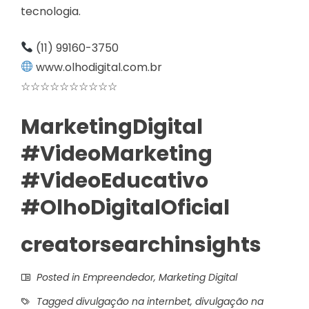
tecnologia.
(11) 99160-3750
www.olhodigital.com.br
☆☆☆☆☆☆☆☆☆☆
MarketingDigital
#VideoMarketing
#VideoEducativo
#OlhoDigitalOficial
creatorsearchinsights
Posted in
Empreendedor
,
Marketing Digital
Tagged
divulgação na internbet
,
divulgação na